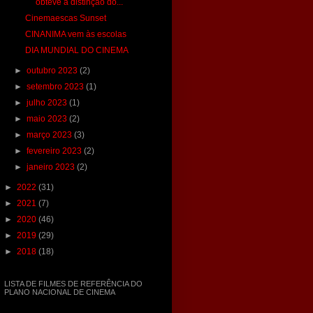
obteve a distinção do...
Cinemaescas Sunset
CINANIMA vem às escolas
DIA MUNDIAL DO CINEMA
►
outubro 2023
(2)
►
setembro 2023
(1)
►
julho 2023
(1)
►
maio 2023
(2)
►
março 2023
(3)
►
fevereiro 2023
(2)
►
janeiro 2023
(2)
►
2022
(31)
►
2021
(7)
►
2020
(46)
►
2019
(29)
►
2018
(18)
LISTA DE FILMES DE REFERÊNCIA DO
PLANO NACIONAL DE CINEMA