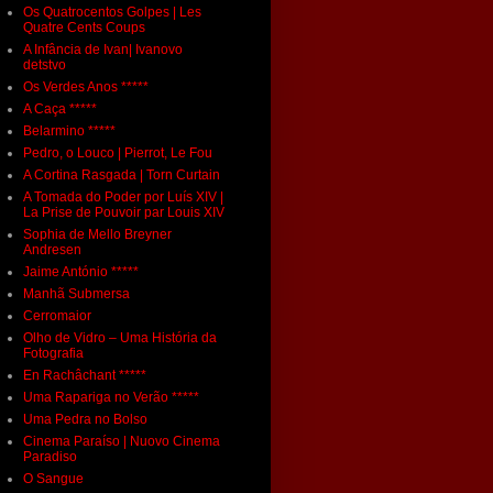
Os Quatrocentos Golpes | Les
Quatre Cents Coups
A Infância de Ivan| Ivanovo
detstvo
Os Verdes Anos *****
A Caça *****
Belarmino *****
Pedro, o Louco | Pierrot, Le Fou
A Cortina Rasgada | Torn Curtain
A Tomada do Poder por Luís XIV |
La Prise de Pouvoir par Louis XIV
Sophia de Mello Breyner
Andresen
Jaime António *****
Manhã Submersa
Cerromaior
Olho de Vidro – Uma História da
Fotografia
En Rachâchant *****
Uma Rapariga no Verão *****
Uma Pedra no Bolso
Cinema Paraíso | Nuovo Cinema
Paradiso
O Sangue