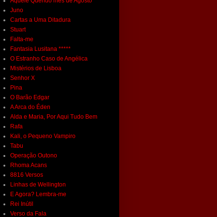
Aquele Querido mês de Agosto
Juno
Cartas a Uma Ditadura
Stuart
Falta-me
Fantasia Lusitana *****
O Estranho Caso de Angélica
Mistérios de Lisboa
Senhor X
Pina
O Barão Edgar
A Arca do Éden
Alda e Maria, Por Aqui Tudo Bem
Rafa
Kali, o Pequeno Vampiro
Tabu
Operação Outono
Rhoma Acans
8816 Versos
Linhas de Wellington
E Agora? Lembra-me
Rei Inútil
Verso da Fala