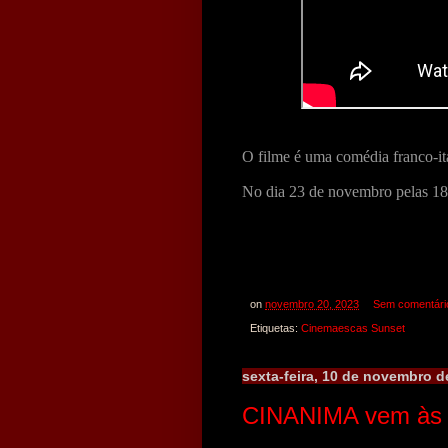
O filme é uma comédia franco-ita
No dia 23 de novembro pelas 18
on
novembro 20, 2023
Sem comentári
Etiquetas:
Cinemaescas Sunset
sexta-feira, 10 de novembro d
CINANIMA vem às 