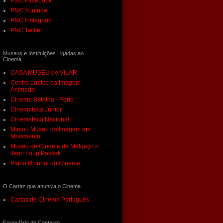
PNC Facebook
PNC Youtube
PNC Instagram
PNC Twitter
Museus e Instituições Ligadas ao
Cinema
CASA MUSEU de VILAR
Centro Lúdico da Imagem
Animada
Cinema Batalha - Porto
Cinemateca Júnior
Cinemateca Nacional
Mimo - Museu da Imagem em
Movimento
Museu de Cinema de Melgaço –
Jean Loup Passek
Plano Ncional do Cinema
O Cartaz que anuncia o Cinema
Cartaz de Cinema Português
Formulário de Contacto