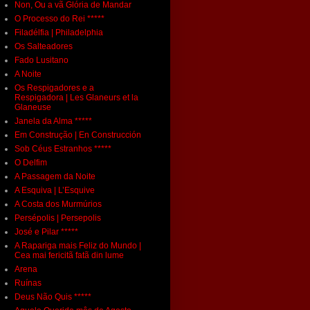
Non, Ou a vã Glória de Mandar
O Processo do Rei *****
Filadélfia | Philadelphia
Os Salteadores
Fado Lusitano
A Noite
Os Respigadores e a
Respigadora | Les Glaneurs et la
Glaneuse
Janela da Alma *****
Em Construção | En Construcción
Sob Céus Estranhos *****
O Delfim
A Passagem da Noite
A Esquiva | L’Esquive
A Costa dos Murmúrios
Persépolis | Persepolis
José e Pilar *****
A Rapariga mais Feliz do Mundo |
Cea mai fericitã fatã din lume
Arena
Ruínas
Deus Não Quis *****