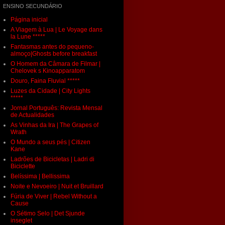
ENSINO SECUNDÁRIO
Página inicial
A Viagem à Lua | Le Voyage dans
la Lune *****
Fantasmas antes do pequeno-
almoço|Ghosts before breakfast
O Homem da Câmara de Filmar |
Chelovek s Kinoapparatom
Douro, Faina Fluvial *****
Luzes da Cidade | City Lights
*****
Jornal Português: Revista Mensal
de Actualidades
As Vinhas da Ira | The Grapes of
Wrath
O Mundo a seus pés | Citizen
Kane
Ladrões de Bicicletas | Ladri di
Biciclette
Belíssima | Bellissima
Noite e Nevoeiro | Nuit et Bruillard
Fúria de Viver | Rebel Without a
Cause
O Sétimo Selo | Det Sjunde
inseglet