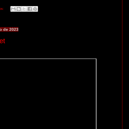
os:
o de 2023
et