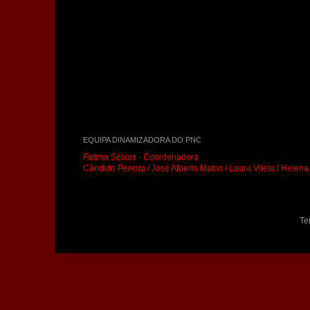
EQUIPA DINAMIZADORA DO PNC
Fátima Seixas - Coordenadora
Cândido Pereira / José Alberto Matos / Laura Vilela / Helen
Te