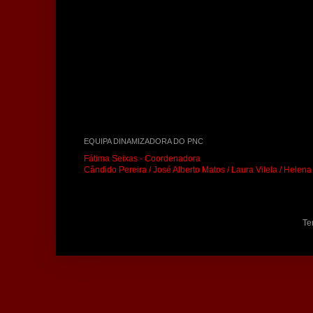
EQUIPA DINAMIZADORA DO PNC
Fátima Seixas - Coordenadora
Cândido Pereira / José Alberto Matos / Laura Vilela / Helen
Te