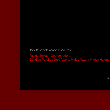
EQUIPA DINAMIZADORA DO PNC
Fátima Seixas - Coordenadora
Cândido Pereira / José Alberto Matos / Laura Vilela / Helen
Te