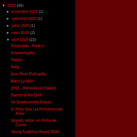
▼
2020
(46)
►
novembro 2020
(1)
►
setembro 2020
(1)
►
julho 2020
(1)
►
maio 2020
(2)
▼
abril 2020
(22)
Novecento - Parte 1
Koyaanisqatsi
Stalker
Zelig
Bom Povo Português
Barry Lyndon
2001 - Odisseia no Espaço
Dancer in the Dark
Os Quatrocentos Golpes
O Velho Que Lia Romances de
Amor
Voando sobre um Ninho de
Cucos
Young Audience Award 2020