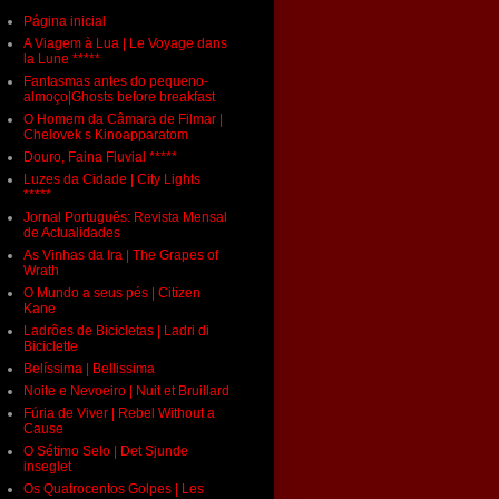
Página inicial
A Viagem à Lua | Le Voyage dans
la Lune *****
Fantasmas antes do pequeno-
almoço|Ghosts before breakfast
O Homem da Câmara de Filmar |
Chelovek s Kinoapparatom
Douro, Faina Fluvial *****
Luzes da Cidade | City Lights
*****
Jornal Português: Revista Mensal
de Actualidades
As Vinhas da Ira | The Grapes of
Wrath
O Mundo a seus pés | Citizen
Kane
Ladrões de Bicicletas | Ladri di
Biciclette
Belíssima | Bellissima
Noite e Nevoeiro | Nuit et Bruillard
Fúria de Viver | Rebel Without a
Cause
O Sétimo Selo | Det Sjunde
inseglet
Os Quatrocentos Golpes | Les