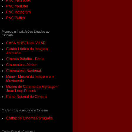
PNC Facebook
PNC Youtube
PNC Instagram
PNC Twitter
Museus e Instituições Ligadas ao
Cinema
CASA MUSEU de VILAR
Centro Lúdico da Imagem
Animada
Cinema Batalha - Porto
Cinemateca Júnior
Cinemateca Nacional
Mimo - Museu da Imagem em
Movimento
Museu de Cinema de Melgaço –
Jean Loup Passek
Plano Ncional do Cinema
O Cartaz que anuncia o Cinema
Cartaz de Cinema Português
Formulário de Contacto