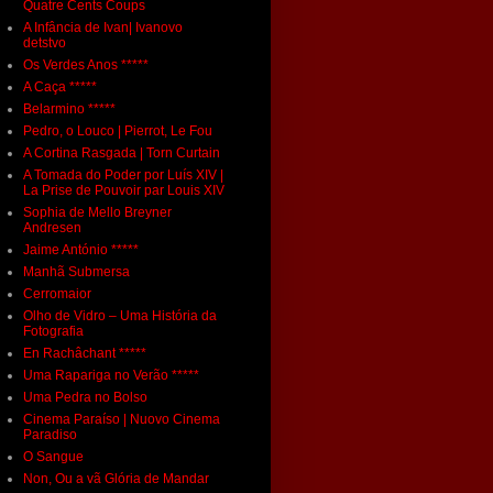
Quatre Cents Coups
A Infância de Ivan| Ivanovo
detstvo
Os Verdes Anos *****
A Caça *****
Belarmino *****
Pedro, o Louco | Pierrot, Le Fou
A Cortina Rasgada | Torn Curtain
A Tomada do Poder por Luís XIV |
La Prise de Pouvoir par Louis XIV
Sophia de Mello Breyner
Andresen
Jaime António *****
Manhã Submersa
Cerromaior
Olho de Vidro – Uma História da
Fotografia
En Rachâchant *****
Uma Rapariga no Verão *****
Uma Pedra no Bolso
Cinema Paraíso | Nuovo Cinema
Paradiso
O Sangue
Non, Ou a vã Glória de Mandar