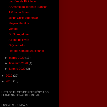
Ladrões de Bicicletas
A Amante do Tenente Francês
A Vida de Brian
Jesus Cristo Superstar
Negros Hábitos
Vertigo
Dr. Strangelove
A Filha de Ryan
O Quadrado
Fim-de-Semana Alucinante
►
março 2020
(13)
►
fevereiro 2020
(4)
►
janeiro 2020
(2)
►
2019
(29)
►
2018
(18)
LISTA DE FILMES DE REFERÊNCIA DO
PLANO NACIONAL DE CINEMA
ENSINO SECUNDÁRIO