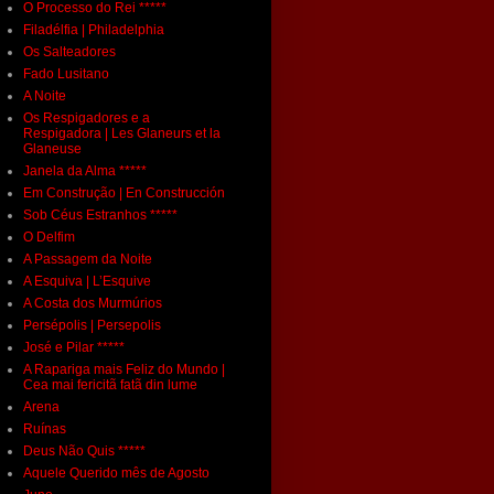
O Processo do Rei *****
Filadélfia | Philadelphia
Os Salteadores
Fado Lusitano
A Noite
Os Respigadores e a
Respigadora | Les Glaneurs et la
Glaneuse
Janela da Alma *****
Em Construção | En Construcción
Sob Céus Estranhos *****
O Delfim
A Passagem da Noite
A Esquiva | L’Esquive
A Costa dos Murmúrios
Persépolis | Persepolis
José e Pilar *****
A Rapariga mais Feliz do Mundo |
Cea mai fericitã fatã din lume
Arena
Ruínas
Deus Não Quis *****
Aquele Querido mês de Agosto